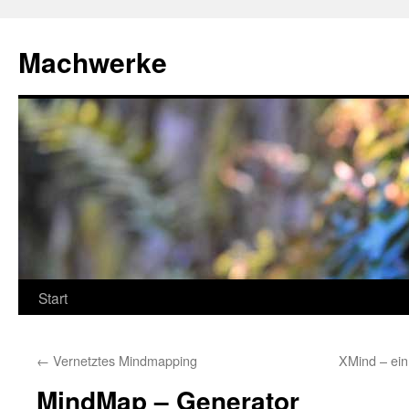
Zum
Inhalt
Machwerke
springen
Start
←
Vernetztes Mindmapping
XMind – ei
MindMap – Generator